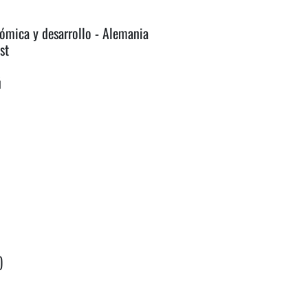
nómica y desarrollo - Alemania
st
ú
)