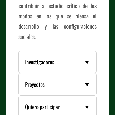
contribuir al estudio crítico de los
modos en los que se piensa el
desarrollo y las configuraciones
sociales.
Investigadores
▼
PhD Luis Claros Terán/li>
PhD Alfredo Seoane Flores
Proyectos
▼
PhD Luis Tapia Mealla
PhD Gonzalo Rojas Ortuste
El devenir local de la filosofía (Luis
Tapia)
Quiero participar
▼
La dimensión ontopolítica en el
pensamiento boliviano contemporáneo: