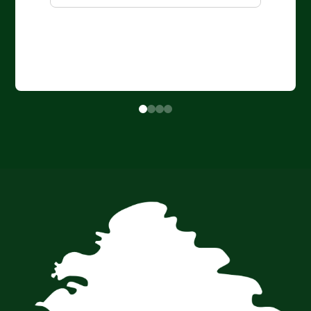
formas de cierre y apertura de pluralidad
(Luis Claros)
Formas de hacer historia intelectual
en Bolivia: de la representación a la
figuración. Estudio de la obra de Javier
Sanjinés (Luis Claros)
Zoilo Flores, un liberal de a de veras
(Alfredo Seoane)
El indio en la pintura boliviana del
siglo XX (Cecilia Salazar)