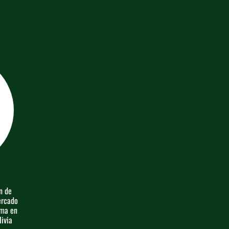
n de
ercado
ima en
ivia