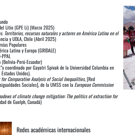
mundo
el Litio (GPE Li) (Marzo 2025)
. Territorios, recursos naturales y actores en América Latina en el
ancia y UDLA, Chile (Abril 2025)
mías Populares
érica Latina y Europa (GRIDALE)
D-PPAL
 (Bolivia-Perú-Ecuador)
it”y coordinado por Gayatri Spivak de la Universidad Columbia en
 Estados Unidos).
 for Comparative Analysis of Social Inequalities
, [Red
esigualdades Sociales], de la UMSS con la
European Commission
shadows of climate change mitigation: The politics of extraction for
idad de Guelph, Canadá)
Redes académicas internacionales